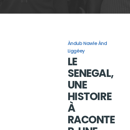
Àndub Nawle Ànd
Liggéey
LE
SENEGAL,
UNE
HISTOIRE
À
RACONTE