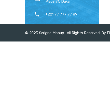
Place 71, Dakar
+221 77 777 77 89
© 2023 Serigne Mboup . All Rights Reserved.
By 